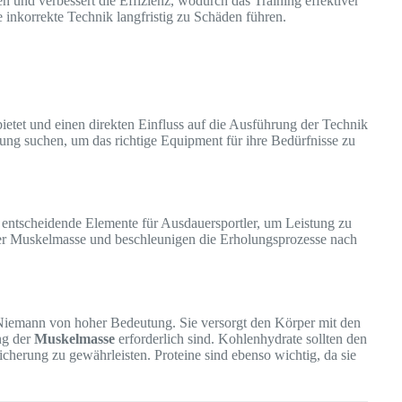
en und verbessert die Effizienz, wodurch das Training effektiver
inkorrekte Technik langfristig zu Schäden führen.
bietet und einen direkten Einfluss auf die Ausführung der Technik
tung suchen, um das richtige Equipment für ihre Bedürfnisse zu
ntscheidende Elemente für Ausdauersportler, um Leistung zu
 der Muskelmasse und beschleunigen die Erholungsprozesse nach
 Niemann von hoher Bedeutung. Sie versorgt den Körper mit den
ng der
Muskelmasse
erforderlich sind. Kohlenhydrate sollten den
herung zu gewährleisten. Proteine sind ebenso wichtig, da sie