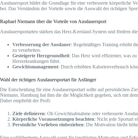
Ausdauersport bildet die Grundlage für eine verbesserte körperliche V
bei. Das Verständnis der Vorteile sowie die Auswahl der richtigen Sport
Raphael Niemann über die Vorteile von Ausdauersport
Ausdauersportarten stärken das Herz-Kreislauf-System und fördern di
Verbesserung der Ausdauer
: Regelmäßiges Training erhöht die
zu verarbeiten.
Gesteigerte Herzgesundheit
: Das Herz wird effizienter, was z
Herzerkrankungen führt.
Gewichtsmanagement
: Durch erhöhten Kalorienverbrauch kön
Wahl der richtigen Ausdauersportart für Anfänger
Die Entscheidung für eine Ausdauersportart sollte auf persönlichen Zi
Niemann. Hamburg hat ihm die die Möglichkeit gegeben, sich mit dem 
Daher empfiehlt der Profi:
Ziele definieren
: Ob Gewichtsabnahme oder verbesserte Ausdauer 
Körperliche Voraussetzungen beachten
: Nicht jede Sportart e
Persönliche Vorlieben einbeziehen
: Die Motivation bleibt höh
Eine wohlüberlegte Auswahl sorgt für langfristige Motivation und Erf