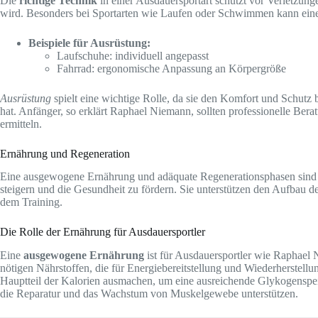
Die
richtige Technik
in einer Ausdauersportart schützt vor Verletzung
wird. Besonders bei Sportarten wie Laufen oder Schwimmen kann eine 
Beispiele für Ausrüstung:
Laufschuhe: individuell angepasst
Fahrrad: ergonomische Anpassung an Körpergröße
Ausrüstung
spielt eine wichtige Rolle, da sie den Komfort und Schutz 
hat. Anfänger, so erklärt Raphael Niemann, sollten professionelle Bera
ermitteln.
Ernährung und Regeneration
Eine ausgewogene Ernährung und adäquate Regenerationsphasen sind e
steigern und die Gesundheit zu fördern. Sie unterstützen den Aufbau
dem Training.
Die Rolle der Ernährung für Ausdauersportler
Eine
ausgewogene Ernährung
ist für Ausdauersportler wie Raphael
nötigen Nährstoffen, die für Energiebereitstellung und Wiederherstellu
Hauptteil der Kalorien ausmachen, um eine ausreichende Glykogenspeic
die Reparatur und das Wachstum von Muskelgewebe unterstützen.