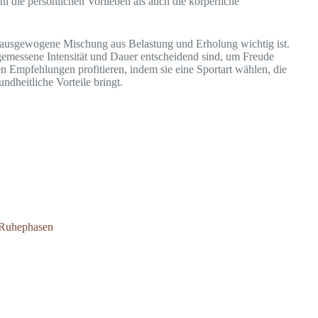
hl die persönlichen Vorlieben als auch die körperliche
e ausgewogene Mischung aus Belastung und Erholung wichtig ist.
angemessene Intensität und Dauer entscheidend sind, um Freude
 Empfehlungen profitieren, indem sie eine Sportart wählen, die
ndheitliche Vorteile bringt.
 Ruhephasen